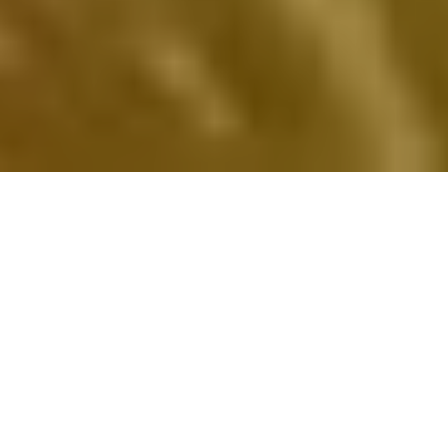
ÜBERDACHUNGEN VON FRIMEY!
Wir erschaffen Ihr Wohnzimmer im Freien.
Stanza del Sole! Wir erschaffen traumhafte
Überdachungen für Ihren malerisch angelegten
Garten, die urbane Dachterrasse inmitten der
pulsierenden Stadt, einen produktiven
Workspace im Außenbereich eines