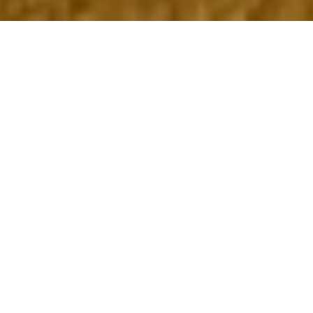
Das Schraubfundament! Schraubfundamente
sind spezielle Fundamentlösungen, die
verwendet werden, um Strukturen wie
Lamellendächer, Pergolen, Sonnensegel oder
ähnliches auf dem Erdboden zu befestigen. Sie
bestehen aus einer spiralförmigen Metallstange
vergleichsweise einer Schraube, die in den
Boden geschraubt wird, um eine feste
Verankerung zu schaffen. Diese Fundamente
bieten eine schnelle und effiziente Möglichkeit,
um eine stabile Basis für verschiedene
Bauvorhaben zu schaffen, ohne aufwändige